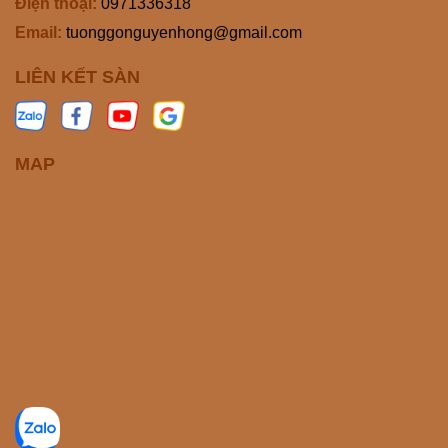
Điện thoại:
0971336318
Email:
tuonggonguyenhong@gmail.com
LIÊN KẾT SÀN
MAP