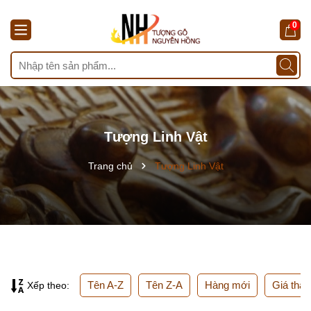
0
Tượng Linh Vật
Trang chủ
Tượng Linh Vật
Tên A-Z
Tên Z-A
Hàng mới
Giá thấp
Xếp theo: