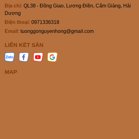
Địa chỉ:
QL38 - Đông Giao, Lương Điền, Cẩm Giàng, Hải
Dương
Điện thoại:
0971336318
Email:
tuonggonguyenhong@gmail.com
LIÊN KẾT SÀN
MAP