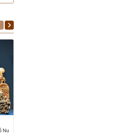
ỗ Nu
Ngài Tổng Cóc gỗ trắc
Tam dương khai thái 