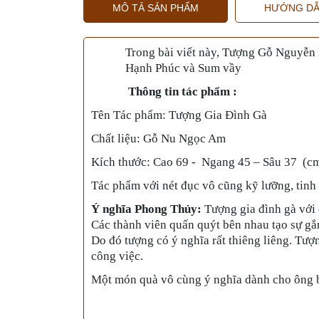
MÔ TẢ SẢN PHẨM
HƯỚNG DẪ
Trong bài viết này, Tượng Gỗ Nguyễn 
Hạnh Phúc và Sum vầy
Thông tin tác phẩm :
Tên Tác phẩm: Tượng Gia Đình Gà
Chất liệu: Gỗ Nu Ngọc Am
Kích thước: Cao 69 - Ngang 45 – Sâu 37 (c
Tác phẩm với nét đục vô cũng kỹ lưỡng, tinh
Ý nghĩa Phong Thủy:
Tượng gia đình gà với 
Các thành viên quấn quýt bên nhau tạo sự gắ
Do đó tượng có ý nghĩa rất thiêng liêng. Tượ
công việc.
Một món quà vô cùng ý nghĩa dành cho ông b