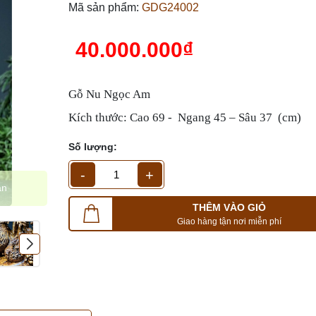
Mã sản phẩm:
GDG24002
40.000.000₫
Gỗ Nu Ngọc Am
Kích thước: Cao 69 - Ngang 45 – Sâu 37 (cm)
Số lượng:
-
+
ạn
THÊM VÀO GIỎ
Giao hàng tận nơi miễn phí