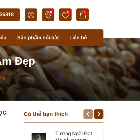
8
0
0
36318
iệu
Sản phẩm nổi bật
Liên hệ
Am Đẹp
Đẹp
ọc
Có thể bạn thích
Tượng Ngài Đạt