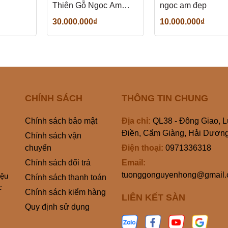
Thiên Gỗ Ngọc Am
ngọc am đẹp
thơm
30.000.000₫
10.000.000₫
CHÍNH SÁCH
THÔNG TIN CHUNG
Chính sách bảo mật
Địa chỉ:
QL38 - Đông Giao, 
Điền, Cẩm Giàng, Hải Dươn
Chính sách vận
chuyển
Điện thoại:
0971336318
Chính sách đổi trả
Email:
tuonggonguyenhong@gmail
iệu
Chính sách thanh toán
c
Chính sách kiểm hàng
LIÊN KẾT SÀN
Quy định sử dụng