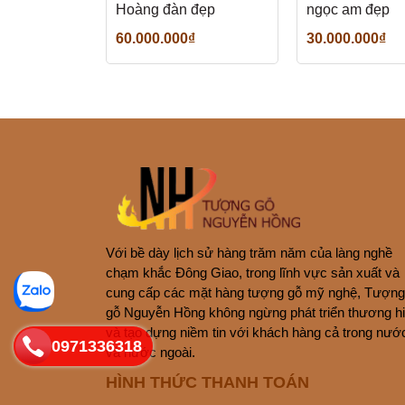
Hoàng đàn đẹp
ngọc am đẹp
60.000.000₫
30.000.000₫
Với bề dày lịch sử hàng trăm năm của làng nghề
chạm khắc Đông Giao, trong lĩnh vực sản xuất và
cung cấp các mặt hàng tượng gỗ mỹ nghệ, Tượng
gỗ Nguyễn Hồng không ngừng phát triển thương h
và tạo dựng niềm tin với khách hàng cả trong nướ
0971336318
và nước ngoài.
HÌNH THỨC THANH TOÁN