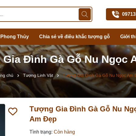
09713
 Phong Thủy
Chia sẻ về điêu khắc tượng gỗ
Giới th
 Gia Đình Gà Gỗ Nu Ngọc 
ang chủ
Tượng Linh Vật
Tượng Gia Đình Gà Gỗ Nu Ngọc Am 
Tượng Gia Đình Gà Gỗ Nu Ng
Am Đẹp
Tình trạng:
Còn hàng