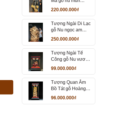
Ma gỗ nu mun
sừng đẹp
220.000.000₫
Tượng Ngài Di Lạc
gỗ Nu ngọc am
thơm
250.000.000₫
Tượng Ngài Tế
Công gỗ Nu vương
mộc tử đàn
99.000.000₫
Tượng Quan Âm
Bồ Tát gỗ Hoàng
Đàn
96.000.000₫