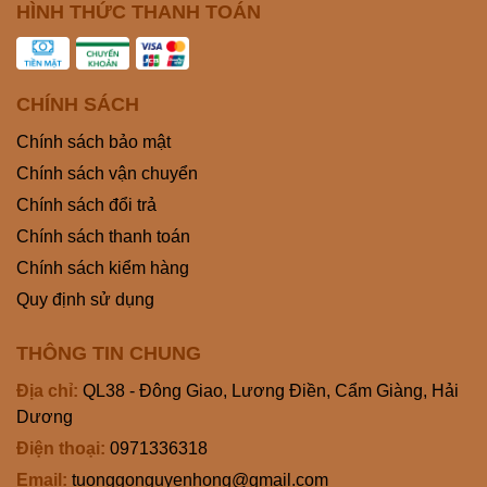
HÌNH THỨC THANH TOÁN
CHÍNH SÁCH
Chính sách bảo mật
Chính sách vận chuyển
Chính sách đổi trả
Chính sách thanh toán
Chính sách kiểm hàng
Quy định sử dụng
THÔNG TIN CHUNG
Địa chỉ:
QL38 - Đông Giao, Lương Điền, Cẩm Giàng, Hải
Dương
Điện thoại:
0971336318
Email:
tuonggonguyenhong@gmail.com