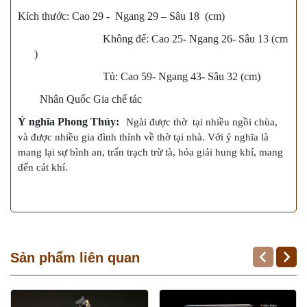
Kích thước: Cao
29
- Ngang
29
– Sâu
18
(cm)
Không đế: Cao 25- Ngang 26- Sâu 13 (cm
)
Tủ: Cao 59- Ngang 43- Sâu 32 (cm)
Nhân Quốc Gia chế tác
Ý nghĩa Phong Thủy:
Ngài được thờ tại nhiều ngồi chùa,
và được nhiều gia đình thỉnh về thờ tại nhà. Với ý nghĩa là
mang lại sự bình an, trấn trạch trừ tà, hóa giải hung khí, mang
đến cát khí.
Sản phẩm liên quan