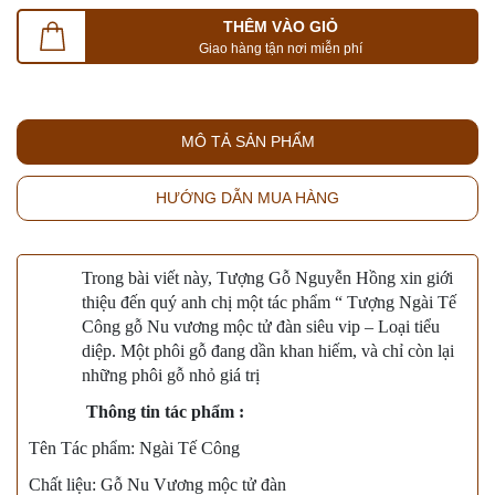
THÊM VÀO GIỎ
Giao hàng tận nơi miễn phí
MÔ TẢ SẢN PHẨM
HƯỚNG DẪN MUA HÀNG
Trong bài viết này, Tượng Gỗ Nguyễn Hồng xin giới
thiệu đến quý anh chị một tác phẩm “ Tượng Ngài
Tế
Công
gỗ
Nu
vương mộc tử đàn siêu vip – Loại tiểu
diệp. Một phôi gỗ đang dần khan hiếm, và chỉ còn lại
những phôi gỗ nhỏ giá trị
Thông tin tác phẩm :
Tên Tác phẩm: Ngài
Tế Công
Chất liệu: Gỗ
Nu
Vương mộc tử đàn