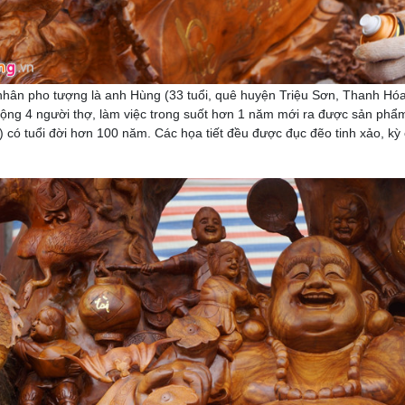
hân pho tượng là anh Hùng (33 tuổi, quê huyện Triệu Sơn, Thanh Hóa
ộng 4 người thợ, làm việc trong suốt hơn 1 năm mới ra được sản ph
ị) có tuổi đời hơn 100 năm. Các họa tiết đều được đục đẽo tinh xảo, kỳ 