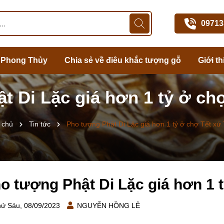
09713
 Phong Thủy
Chia sẻ về điêu khắc tượng gỗ
Giới th
t Di Lặc giá hơn 1 tỷ ở ch
 chủ
Tin tức
Pho tượng Phật Di Lặc giá hơn 1 tỷ ở chợ Tết xứ
o tượng Phật Di Lặc giá hơn 1 
ứ Sáu, 08/09/2023
NGUYỄN HỒNG LÊ