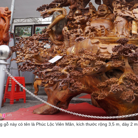
 gỗ này có tên là Phúc Lộc Viên Mãn, kích thước rộng 3,5 m, dày 2 m,