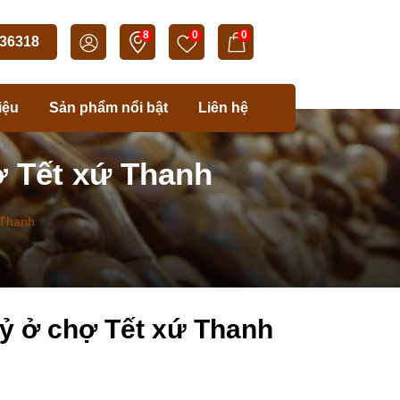
8
0
0
36318
iệu
Sản phẩm nổi bật
Liên hệ
ợ Tết xứ Thanh
 Thanh
tỷ ở chợ Tết xứ Thanh