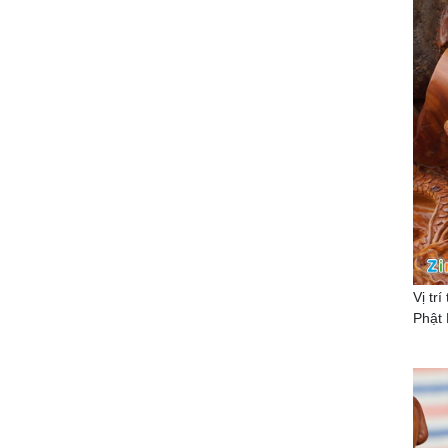
Vị tr
Phật 