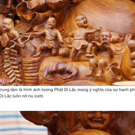
í trung tâm là hình ảnh tượng Phật Di Lặc mang ý nghĩa của sự hạnh 
Di Lặc luôn nở nụ cười.