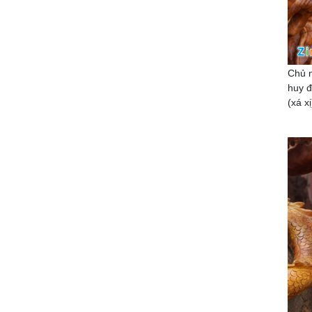
Chủ n
huy đ
(xá x