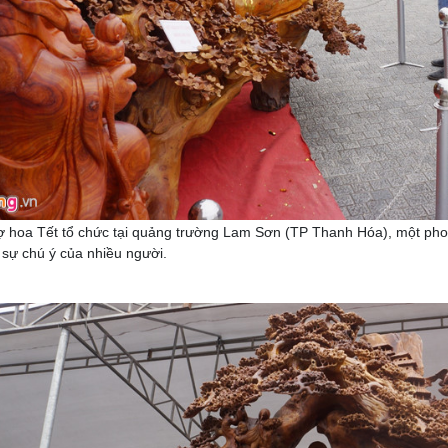
 hoa Tết tổ chức tại quảng trường Lam Sơn (TP Thanh Hóa), một pho 
sự chú ý của nhiều người.