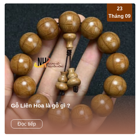
23
Tháng 09
Gỗ Liên Hoa là gỗ gì ?
Gỗ Liên Hoa là gỗ gì ? Tại sao dòng gỗ này lại được ưa
Đọc tiếp
chuộng làm vòng đến như vậy ? Mời anh chị em cùng
Tượng gỗ Nguyễn...