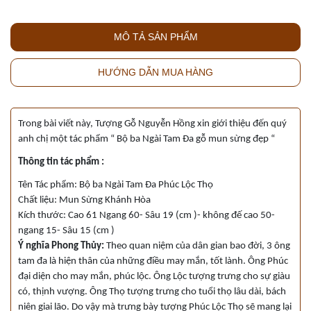
MÔ TẢ SẢN PHẨM
HƯỚNG DẪN MUA HÀNG
Trong bài viết này, Tượng Gỗ Nguyễn Hồng xin giới thiệu đến quý
anh chị một tác phẩm “ Bộ ba Ngài Tam Đa gỗ mun sừng đẹp “
Thông tin tác phẩm :
Tên Tác phẩm: Bộ ba Ngài Tam Đa Phúc Lộc Thọ
Chất liệu: Mun Sừng Khánh Hòa
Kích thước: Cao 61 Ngang 60- Sâu 19 (cm )- không đế cao 50-
ngang 15- Sâu 15 (cm )
Ý nghĩa Phong Thủy:
Theo quan niệm của dân gian bao đời, 3 ông
tam đa là hiện thân của những điều may mắn, tốt lành. Ông Phúc
đại diện cho may mắn, phúc lộc. Ông Lộc tượng trưng cho sự giàu
có, thịnh vượng. Ông Thọ tượng trưng cho tuổi thọ lâu dài, bách
niên giai lão. Do vậy mà trưng bày tượng Phúc Lộc Thọ sẽ mang lại