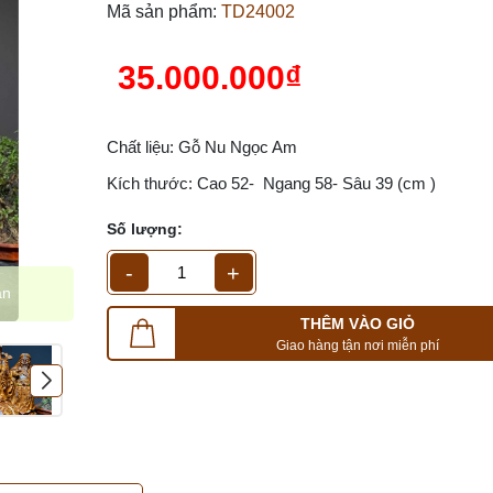
Mã sản phẩm:
TD24002
35.000.000₫
Chất liệu: Gỗ Nu Ngọc Am
Kích thước: Cao 52- Ngang 58- Sâu 39 (cm )
Số lượng:
-
+
ạn
THÊM VÀO GIỎ
Giao hàng tận nơi miễn phí