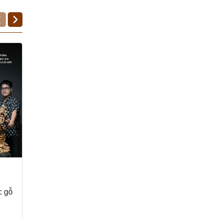
c gỗ
Tượng Gia Đình Gà Gỗ
Tượng Ngài Tế Công
Hoàng đàn đẹp
gỗ Nu vương mộc tử
đàn
60.000.000₫
99.000.000₫