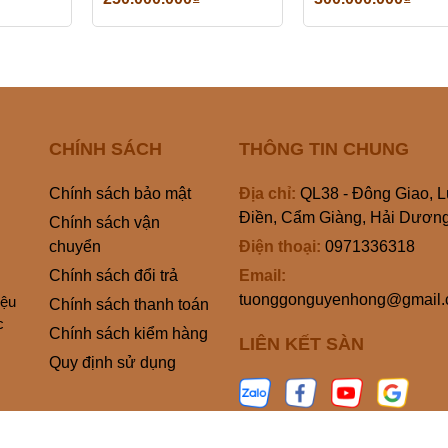
CHÍNH SÁCH
THÔNG TIN CHUNG
Chính sách bảo mật
Địa chỉ:
QL38 - Đông Giao, 
Điền, Cẩm Giàng, Hải Dươn
Chính sách vận
chuyển
Điện thoại:
0971336318
Chính sách đổi trả
Email:
tuonggonguyenhong@gmail
iệu
Chính sách thanh toán
c
Chính sách kiểm hàng
LIÊN KẾT SÀN
Quy định sử dụng