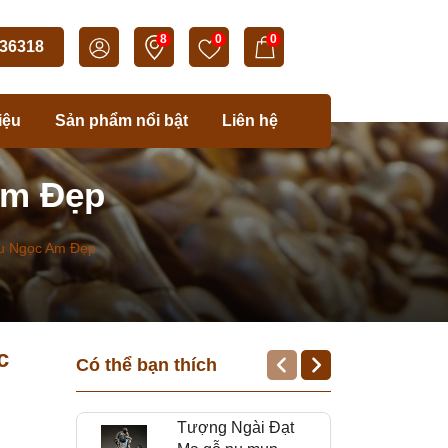
8
0
0
36318
iệu
Sản phẩm nổi bật
Liên hệ
Am Đẹp
Nu Ngọc Am Đẹp
c
Có thể bạn thích
Tượng Ngài Đạt