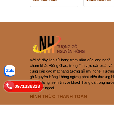
Với bề dày lịch sử hàng trăm năm của làng nghề
chạm khắc Đông Giao, trong lĩnh vực sản xuất và
cung cấp các mặt hàng tượng gỗ mỹ nghệ, Tượng
gỗ Nguyễn Hồng không ngừng phát triển thương h
và tạo dựng niềm tin với khách hàng cả trong nướ
0971336318
và nước ngoài.
HÌNH THỨC THANH TOÁN