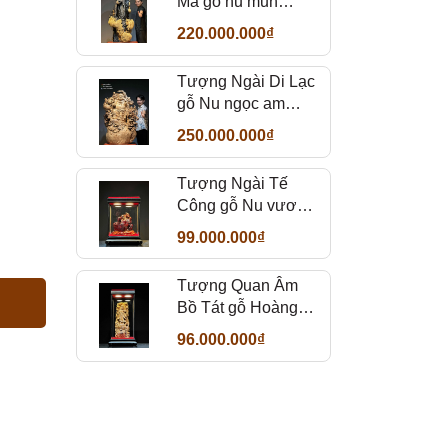
Ma gỗ nu mun
sừng đẹp
220.000.000₫
Tượng Ngài Di Lạc
gỗ Nu ngọc am
thơm
250.000.000₫
Tượng Ngài Tế
Công gỗ Nu vương
mộc tử đàn
99.000.000₫
Tượng Quan Âm
Bồ Tát gỗ Hoàng
Đàn
96.000.000₫