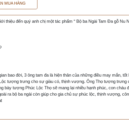
N MUA HÀNG
iới thiệu đến quý anh chị một tác phẩm “ Bộ ba Ngài Tam Đa gỗ Nu 
ọ
an bao đời, 3 ông tam đa là hiện thân của những điều may mắn, tốt 
Lộc tượng trưng cho sự giàu có, thịnh vượng. Ông Thọ tượng trưng 
trưng bày tượng Phúc Lộc Thọ sẽ mang lại nhiều hạnh phúc, con cháu 
ài ra bộ ba ngài còn giúp cho gia chủ sự phúc lộc, thịnh vượng, cô
ạt