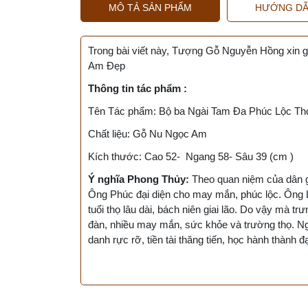
MÔ TẢ SẢN PHẨM
HƯỚNG DẪ
Trong bài viết này, Tượng Gỗ Nguyễn Hồng xin g
Am Đẹp
Thông tin tác phẩm :
Tên Tác phẩm: Bộ ba Ngài Tam Đa Phúc Lộc Th
Chất liệu: Gỗ Nu Ngọc Am
Kích thước: Cao 52- Ngang 58- Sâu 39 (cm )
Ý nghĩa Phong Thủy:
Theo quan niệm của dân gi
Ông Phúc đại diện cho may mắn, phúc lộc. Ông 
tuổi thọ lâu dài, bách niên giai lão. Do vậy mà 
đàn, nhiều may mắn, sức khỏe và trường thọ. Ngo
danh rực rỡ, tiền tài thăng tiến, học hành thành đ