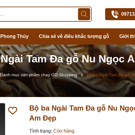
09713
 Phong Thủy
Chia sẻ về điêu khắc tượng gỗ
Giới th
 Ngài Tam Đa gỗ Nu Ngọc 
Danh mục sản phẩm chạy GG Shopping
Bộ ba Ngài Tam Đa gỗ 
Bộ ba Ngài Tam Đa gỗ Nu Ngọ
Am Đẹp
Tình trạng:
Còn hàng