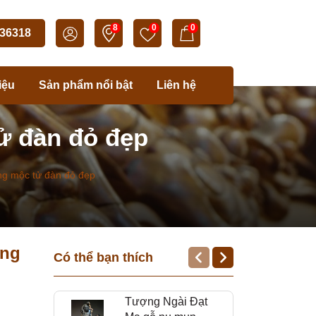
8
0
0
36318
iệu
Sản phẩm nổi bật
Liên hệ
ử đàn đỏ đẹp
g mộc tử đàn đỏ đẹp
ơng
Có thể bạn thích
Tượng Ngài Đạt