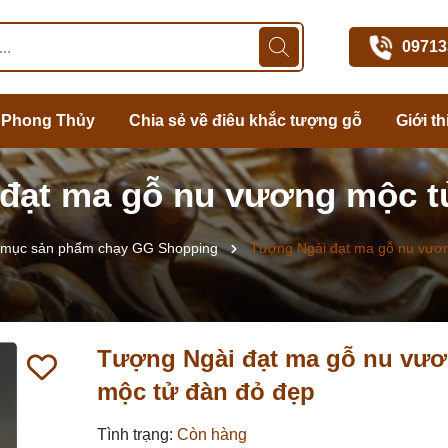
09713
 Phong Thủy
Chia sẻ về điêu khắc tượng gỗ
Giới th
đạt ma gỗ nu vương mộc t
mục sản phẩm chạy GG Shopping
Tượng Ngài đạt ma gỗ nu vươn
Tượng Ngài đạt ma gỗ nu vư
mộc tử đàn đỏ đẹp
Tình trạng:
Còn hàng