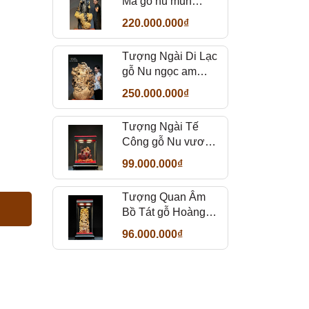
Ma gỗ nu mun
sừng đẹp
220.000.000₫
Tượng Ngài Di Lạc
gỗ Nu ngọc am
thơm
250.000.000₫
Tượng Ngài Tế
Công gỗ Nu vương
mộc tử đàn
99.000.000₫
Tượng Quan Âm
Bồ Tát gỗ Hoàng
Đàn
96.000.000₫