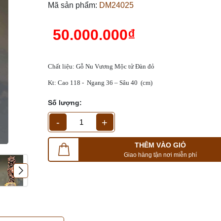
Mã sản phẩm:
DM24025
50.000.000₫
Chất liệu: Gỗ Nu Vương Mộc tử Đàn đỏ
Kt: Cao 118 - Ngang 36 – Sâu 40 (cm)
Số lượng:
-
+
THÊM VÀO GIỎ
Giao hàng tận nơi miễn phí