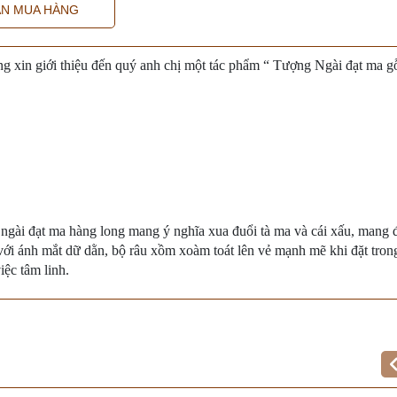
N MUA HÀNG
 xin giới thiệu đến quý anh chị một tác phẩm “ Tượng Ngài đạt ma g
ngài đạt ma hàng long mang ý nghĩa xua đuổi tà ma và cái xấu, mang 
ới ánh mắt dữ dằn, bộ râu xồm xoàm toát lên vẻ mạnh mẽ khi đặt tron
ệc tâm linh.