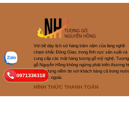
Với bề dày lịch sử hàng trăm năm của làng nghề
chạm khắc Đông Giao, trong lĩnh vực sản xuất và
cung cấp các mặt hàng tượng gỗ mỹ nghệ, Tượng
gỗ Nguyễn Hồng không ngừng phát triển thương h
và tạo dựng niềm tin với khách hàng cả trong nướ
0971336318
và nước ngoài.
HÌNH THỨC THANH TOÁN
Bản