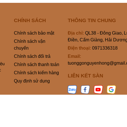
CHÍNH SÁCH
THÔNG TIN CHUNG
Chính sách bảo mật
Địa chỉ:
QL38 - Đông Giao, 
Điền, Cẩm Giàng, Hải Dươn
Chính sách vận
chuyển
Điện thoại:
0971336318
Chính sách đổi trả
Email:
tuonggonguyenhong@gmail
iệu
Chính sách thanh toán
c
Chính sách kiểm hàng
LIÊN KẾT SÀN
Quy định sử dụng
 quyền thuộc về
TƯỢNG GỖ NGUYỄN HỒNG
.
Cung cấp bởi