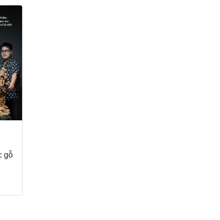
c gỗ
Tượng Gia Đình Gà Gỗ
Tượng Ngài Tế Công
Hoàng đàn đẹp
gỗ Nu vương mộc tử
đàn
60.000.000₫
99.000.000₫