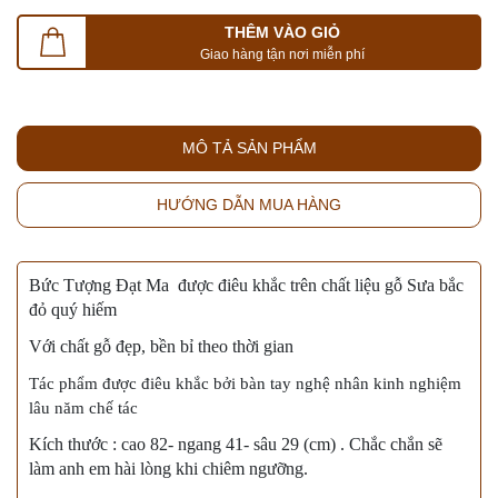
THÊM VÀO GIỎ
Giao hàng tận nơi miễn phí
MÔ TẢ SẢN PHẨM
HƯỚNG DẪN MUA HÀNG
Bức Tượng Đạt Ma được điêu khắc trên chất liệu gỗ Sưa bắc
đỏ quý hiếm
Với chất gỗ đẹp, bền bỉ theo thời gian
Tác phẩm được điêu khắc bởi bàn tay nghệ nhân kinh nghiệm
lâu năm chế tác
Kích thước : cao 82- ngang 41- sâu 29 (cm) . Chắc chắn sẽ
làm anh em hài lòng khi chiêm ngưỡng.