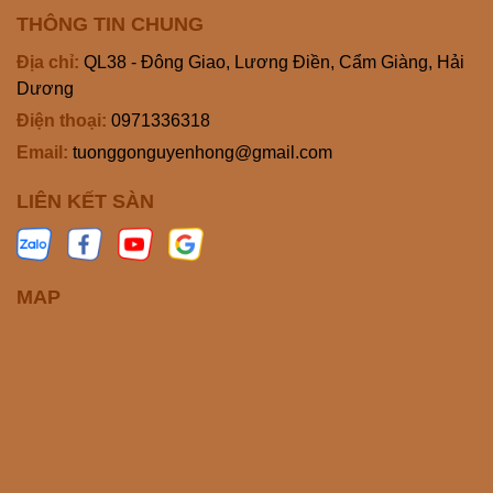
THÔNG TIN CHUNG
Địa chỉ:
QL38 - Đông Giao, Lương Điền, Cẩm Giàng, Hải
Dương
Điện thoại:
0971336318
Email:
tuonggonguyenhong@gmail.com
LIÊN KẾT SÀN
MAP