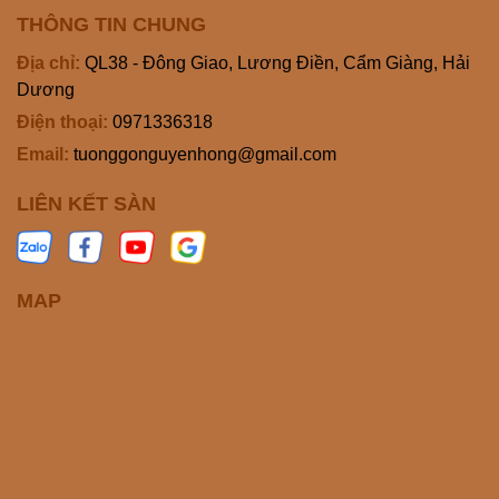
THÔNG TIN CHUNG
Địa chỉ:
QL38 - Đông Giao, Lương Điền, Cẩm Giàng, Hải
Dương
Điện thoại:
0971336318
Email:
tuonggonguyenhong@gmail.com
LIÊN KẾT SÀN
MAP