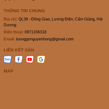
THÔNG TIN CHUNG
Địa chỉ:
QL38 - Đông Giao, Lương Điền, Cẩm Giàng, Hải
Dương
Điện thoại:
0971336318
Email:
tuonggonguyenhong@gmail.com
LIÊN KẾT SÀN
MAP