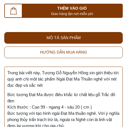
THÊM VÀO GIỎ
Giao hàng tận nơi miễn phí
MÔ TẢ SẢN PHẨM
HƯỚNG DẪN MUA HÀNG
Trong bài viết này, Tượng Gỗ Nguyễn Hồng xin giới thiệu tới
quý anh chị một tác phẩm Ngài Đạt Ma Thuần nghê với nét
đục đẹp và sắc nét
Bức tượng Đạt Ma được điêu khắc từ chất liệu gỗ Trắc đỏ
đen
Kích thước : Cao 99 - ngang 4 - sâu 20 ( cm )
Bức tượng với tạo hình ngài Đạt Ma thuần nghê. Với ý nghĩa
phong thủy trấn trạch trừ tà, ngoài ra Nghê còn là linh vật
đem lại vượng khí cho gia chủ.