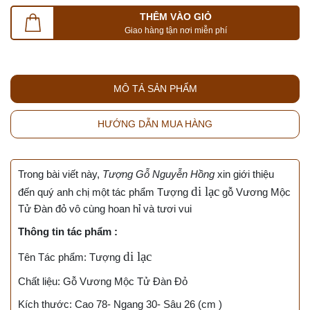
THÊM VÀO GIỎ
Giao hàng tận nơi miễn phí
MÔ TẢ SẢN PHẨM
HƯỚNG DẪN MUA HÀNG
Trong bài viết này,
Tượng Gỗ Nguyễn Hồng
xin giới thiệu
di lạc
đến quý anh chị một tác phẩm Tượng
gỗ Vương Mộc
Tử Đàn đỏ vô cùng hoan hỉ và tươi vui
Thông tin tác phẩm :
di lạc
Tên Tác phẩm: Tượng
Chất liệu: Gỗ Vương Mộc Tử Đàn Đỏ
Kích thước: Cao 78- Ngang 30- Sâu 26 (cm )