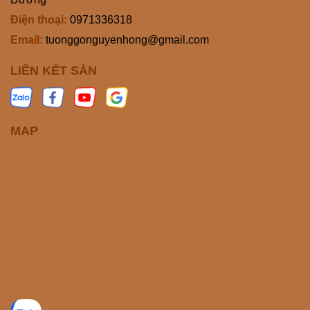
Điện thoại:
0971336318
Email:
tuonggonguyenhong@gmail.com
LIÊN KẾT SÀN
MAP